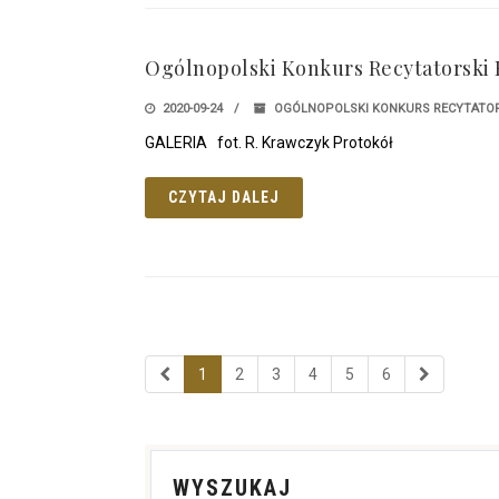
Ogólnopolski Konkurs Recytatorski 
2020-09-24
OGÓLNOPOLSKI KONKURS RECYTATOR
GALERIA fot. R. Krawczyk Protokół
CZYTAJ DALEJ
1
2
3
4
5
6
WYSZUKAJ