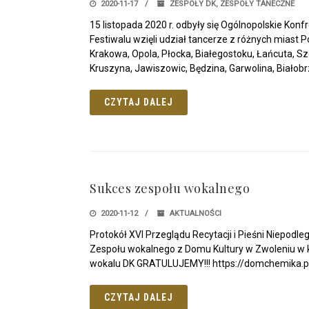
2020-11-17
ZESPOŁY DK
,
ZESPOŁY TANECZNE
15 listopada 2020 r. odbyły się Ogólnopolskie Kon
Festiwalu wzięli udział tancerze z różnych miast 
Krakowa, Opola, Płocka, Białegostoku, Łańcuta, Sz
Kruszyna, Jawiszowic, Będzina, Garwolina, Biało
CZYTAJ DALEJ
Sukces zespołu wokalnego
2020-11-12
AKTUALNOŚCI
Protokół XVI Przeglądu Recytacji i Pieśni Niepodleg
Zespołu wokalnego z Domu Kultury w Zwoleniu w kat
wokalu DK GRATULUJEMY!!! https://domchemik
CZYTAJ DALEJ