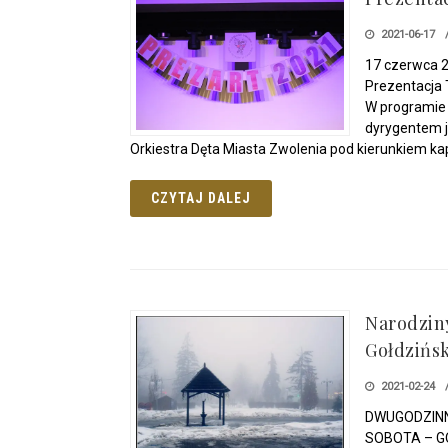
2021-06-17
17 czerwca 2
Prezentacja 
W programie 
dyrygentem j
Orkiestra Dęta Miasta Zwolenia pod kierunkiem ka
CZYTAJ DALEJ
Narodziny
Gołdzińs
2021-02-24
DWUGODZINN
SOBOTA – GO