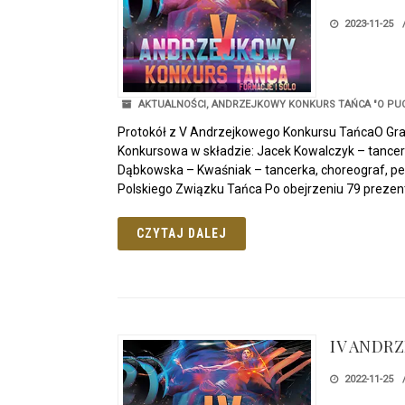
2023-11-25
AKTUALNOŚCI
,
ANDRZEJKOWY KONKURS TAŃCA "O PUC
Protokół z V Andrzejkowego Konkursu TańcaO Gran
Konkursowa w składzie: Jacek Kowalczyk – tancerz
Dąbkowska – Kwaśniak – tancerka, choreograf, ped
Polskiego Związku Tańca Po obejrzeniu 79 prezent
CZYTAJ DALEJ
IV ANDR
2022-11-25