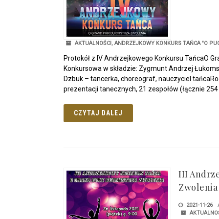
AKTUALNOŚCI
,
ANDRZEJKOWY KONKURS TAŃCA "O PUC
Protokół z IV Andrzejkowego Konkursu TańcaO Gra
Konkursowa w składzie: Zygmunt Andrzej Łukomsk
Dzbuk – tancerka, choreograf, nauczyciel tańcaRod
prezentacji tanecznych, 21 zespołów (łącznie 254 
CZYTAJ DALEJ
III Andrz
Zwolenia
2021-11-26
AKTUALNO