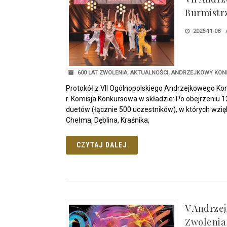
Burmistr
2025-11-08
600 LAT ZWOLENIA
,
AKTUALNOŚCI
,
ANDRZEJKOWY KONK
Protokół z VII Ogólnopolskiego Andrzejkowego Ko
r. Komisja Konkursowa w składzie: Po obejrzeniu 1
duetów (łącznie 500 uczestników), w których wzięli
Chełma, Dęblina, Kraśnika,
CZYTAJ DALEJ
V Andrze
Zwolenia