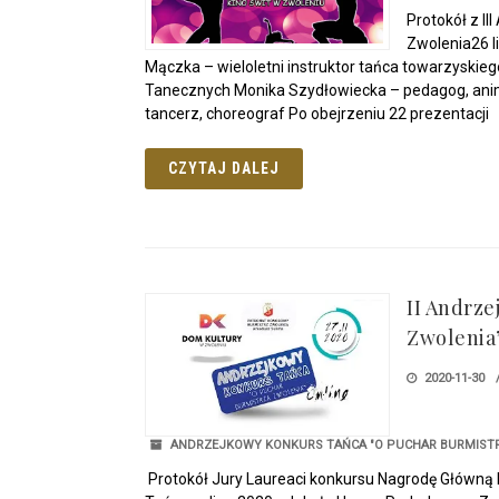
Protokół z I
Zwolenia26 l
Mączka – wieloletni instruktor tańca towarzyskie
Tanecznych Monika Szydłowiecka – pedagog, animat
tancerz, choreograf Po obejrzeniu 22 prezentacji
CZYTAJ DALEJ
II Andrz
Zwolenia”
2020-11-30
ANDRZEJKOWY KONKURS TAŃCA "O PUCHAR BURMISTR
Protokół Jury Laureaci konkursu Nagrodę Główną 