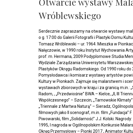
Otwarcie wystawy Mal
Wróblewskiego
Serdecznie zapraszamy na otwarcie wystawy mala
o g. 17:00 do Galerii Fotografii i Plastyki Domu Kul
Tomasz Wróblewski – ur. 1964. Mieszka w Pionka
Nałęczowie, w 1990 roku Instytut Wychowania Art
prof. m. Hermana, 2009 Podyplomowe Studia Mene
Wydziale Zarządzania Uniwersytetu Warszawskieg
Plastyków Okręgu Radomskiego. Od 1990 roku do 2
Pomysłodawca i komisarz wystawy artystów powia
Kultury w Pionkach. Zajmuje się malarstwem i scen
wystawach zbiorowych w kraju i za granicą m.in.:
Radom, , „Przedwiośnie” BWA – Kielce, „II, III Tri
Współczesnego” – Szczecin, „Tarnowskie Klimaty” 
„Triennale z Martwa Naturą” – Sieradz, Ogólnopols
filmowych jako II scenograf, m.in. film „Fundacja” F. 
Piwowarski, film „Solidarność” J.J. Kolski. Nagrod
1995, I nagroda w Ogólnopolskim Konkursie Malar
Okręg Przemysłowy – Pionki 2017 , Animator Kultu