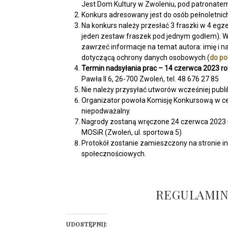
Jest Dom Kultury w Zwoleniu, pod patronatem
Konkurs adresowany jest do osób pełnoletnic
Na konkurs należy przesłać 3 fraszki w 4 eg
jeden zestaw fraszek pod jednym godłem). W 
zawrzeć informacje na temat autora: imię i na
dotyczącą ochrony danych osobowych (
do po
Termin nadsyłania prac – 14 czerwca 2023 r
Pawła II 6, 26-700 Zwoleń, tel. 48 676 27 85
Nie należy przysyłać utworów wcześniej pub
Organizator powoła Komisję Konkursową w cel
niepodważalny.
Nagrody zostaną wręczone 24 czerwca 2023 r.
MOSiR (Zwoleń, ul. sportowa 5)
Protokół zostanie zamieszczony na stronie i
społecznościowych.
REGULAMIN
UDOSTĘPNIJ: