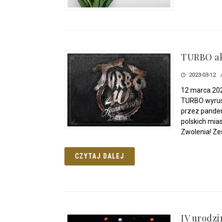
TURBO ak
2023-03-12
12 marca 202
TURBO wyrus
przez pandem
polskich mia
Zwolenia! Ze
CZYTAJ DALEJ
IV urodzi