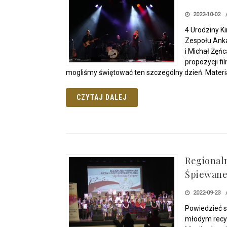
2022-10-02
4 Urodziny K
Zespołu Anka
i Michał Żęń
propozycji f
mogliśmy świętować ten szczególny dzień. Materi
CZYTAJ DALEJ
Regionaln
Śpiewane
2022-09-23
Powiedzieć sz
młodym recyt