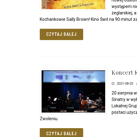
występem ni
żeglarskiej, 
Kochankowie Sally Brown! Kino Świt na 90 minut za
CZYTAJ DALEJ
Koncert 
2021-08-20
20 sierpnia w
Sinatry w wyk
Lokalnej Gru
postaci użycz
Zwoleniu.
CZYTAJ DALEJ