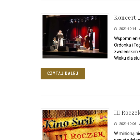
Koncert 
2021-10-14
Wspomnienie
Ordonka i Fo
zwoleńskim K
Wieku dla sł
CZYTAJ DALEJ
III Rocze
2021-10-06
W minioną ni
nowej odsłon