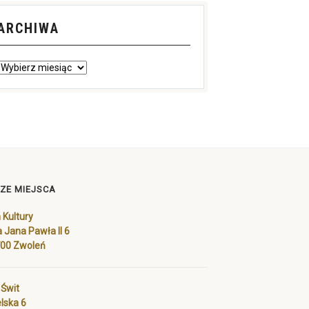
ARCHIWA
ZE MIEJSCA
Kultury
a Jana Pawła II 6
700 Zwoleń
 Świt
lska 6