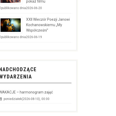
pokaz filmu
Opublikowano dnia2026-06-20
XXII Wieczór Poezji Janowi
Kochanowskiemu „My
Współcześni”
Opublikowano dnia2026-06-19
NADCHODZĄCE
WYDARZENIA
WAKACJE – harmonogram zajęć
poniedziałek(2026-08-10), 00:00