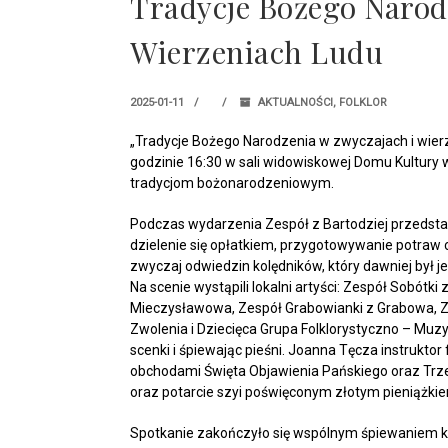
Tradycje Bożego Narod
Wierzeniach Ludu
2025-01-11
AKTUALNOŚCI
,
FOLKLOR
„Tradycje Bożego Narodzenia w zwyczajach i wierz
godzinie 16:30 w sali widowiskowej Domu Kultur
tradycjom bożonarodzeniowym.
Podczas wydarzenia Zespół z Bartodziej przedstawi
dzielenie się opłatkiem, przygotowywanie potraw
zwyczaj odwiedzin kolędników,
który dawniej był
Na scenie wystąpili lokalni artyści: Zespół Sobótk
Mieczysławowa, Zespół Grabowianki z Grabowa, 
Zwolenia i Dziecięca Grupa Folklorystyczno – Muzy
scenki i śpiewając pieśni. Joanna Tęcza instrukto
obchodami Święta Objawienia Pańskiego oraz Trzech 
oraz potarcie szyi poświęconym złotym pieniążkie
Spotkanie zakończyło się wspólnym śpiewaniem kol