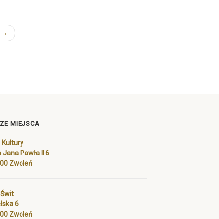
s →
ZE MIEJSCA
Kultury
a Jana Pawła II 6
700 Zwoleń
 Świt
lska 6
700 Zwoleń