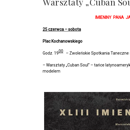
Warsztaty „Cuban So
IMIENINY PANA 
25 czerwca – sobota
Plac Kochanowskiego
00
Godz. 19
– Zwoleńskie Spotkania Taneczne 
– Warsztaty „Cuban Soul” – tańce latynoamery
modelem