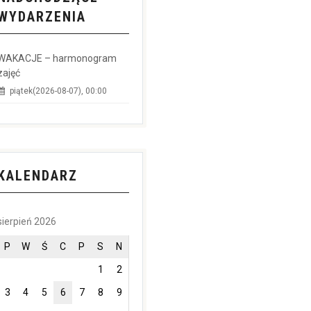
WYDARZENIA
WAKACJE – harmonogram
zajęć
piątek(2026-08-07), 00:00
KALENDARZ
sierpień 2026
P
W
Ś
C
P
S
N
1
2
3
4
5
6
7
8
9