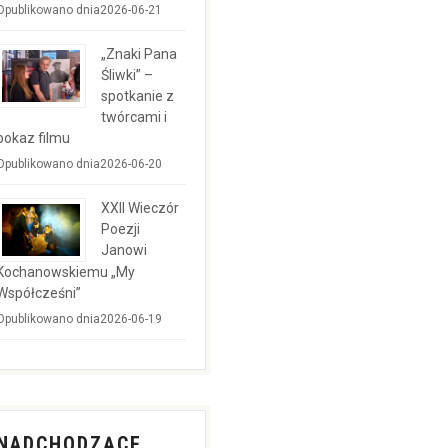
Opublikowano dnia2026-06-21
„Znaki Pana
Śliwki” –
spotkanie z
twórcami i
pokaz filmu
Opublikowano dnia2026-06-20
XXII Wieczór
Poezji
Janowi
Kochanowskiemu „My
Współcześni”
Opublikowano dnia2026-06-19
NADCHODZĄCE