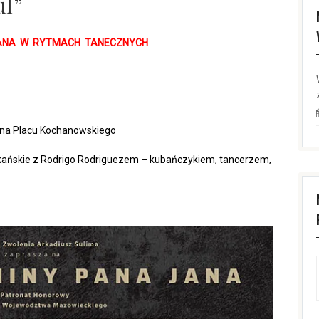
ul”
JANA W RYTMACH TANECZNYCH
na Placu Kochanowskiego
kańskie z Rodrigo Rodriguezem – kubańczykiem, tancerzem,