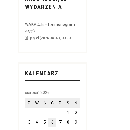
WYDARZENIA
WAKACJE – harmonogram
zajęć
piątek(2026-08-07), 00:00
KALENDARZ
sierpień 2026
P
W
Ś
C
P
S
N
1
2
3
4
5
6
7
8
9