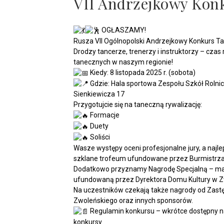
VII Andrzejkowy Kon
OGŁASZAMY!
Rusza VII Ogólnopolski Andrzejkowy Konkurs Ta
Drodzy tancerze, trenerzy i instruktorzy – cza
tanecznych w naszym regionie!
Kiedy: 8 listopada 2025 r. (sobota)
Gdzie: Hala sportowa Zespołu Szkół Rolni
Sienkiewicza 17
Przygotujcie się na taneczną rywalizację:
Formacje
Duety
Soliści
Wasze występy oceni profesjonalne jury, a najl
szklane trofeum ufundowane przez Burmistrza
Dodatkowo przyznamy Nagrodę Specjalną – ma
ufundowaną przez Dyrektora Domu Kultury w Z
Na uczestników czekają także nagrody od Zastę
Zwoleńskiego oraz innych sponsorów.
Regulamin konkursu – wkrótce dostępny na
konkursy.