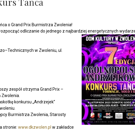
kurs Tańca
ńca o Grand Prix Burmistrza Zwolenia!
s rozpocząć odliczanie do jednego z najbardziej energetycznych wydarz
czo–Technicznych w Zwoleniu, ul.
epszy zespół otrzyma Grand Prix –
 Zwolenia.
skotkę konkursu „Andrzejek”
woleniu.
pcy Burmistrza Zwolenia, Starosty
 stronie:
www.dkzwolen.pl
w zakładce