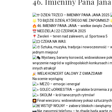
46. Imieniny Pana Jana
DZIEŃ TRZECI – IMIENINY PANA JANA 2025
TO BĘDZIE DZIEŃ, KTÓREGO NIE ZAPOMNISZ!
46. IMIENINY PANA JANA – wielkie święto Zwole
NIEDZIELA | 22 CZERWCA 2025
Zwoleń – teren nad zalewem, ul. Sportowa 5
CZEKA NA WAS:
Sztuka, muzyka, tradycja i nowoczesność – 
jednym miejscu!
Wystawy, barwny korowód, widowiskowe pok
wręczenie nagród w ogólnopolskich konkursach i
innych atrakcji!
WIELKI KONCERT GALOWY Z GWIAZDAMI!
Na scenie wystąpią:
MEZO – emocje i energia!
GOLEC uORKIESTRA – góralskie brzmienia z
SKOLIM – król tanecznych rytmów!
Finał wieczoru: widowiskowy pokaz sztucznych 
WSTĘP WOLNY – zabierz bliskich i świętujmy
Nie zapomnij telefonu – te chwile będą warte 