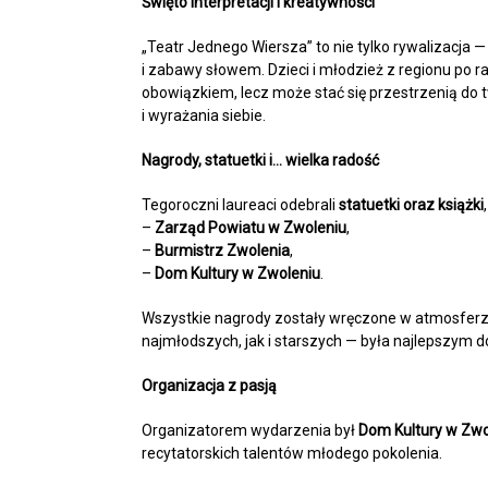
Święto interpretacji i kreatywności
„Teatr Jednego Wiersza” to nie tylko rywalizacja 
i zabawy słowem. Dzieci i młodzież z regionu po ra
obowiązkiem, lecz może stać się przestrzenią do 
i wyrażania siebie.
Nagrody, statuetki i… wielka radość
Tegoroczni laureaci odebrali
statuetki oraz książki
–
Zarząd Powiatu w Zwoleniu
,
–
Burmistrz Zwolenia
,
–
Dom Kultury w Zwoleniu
.
Wszystkie nagrody zostały wręczone w atmosferz
najmłodszych, jak i starszych — była najlepszym d
Organizacja z pasją
Organizatorem wydarzenia był
Dom Kultury w Zwo
recytatorskich talentów młodego pokolenia.