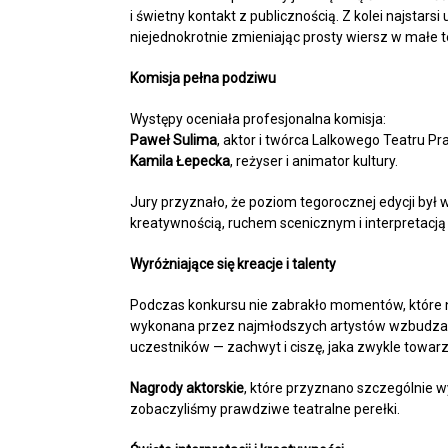
i świetny kontakt z publicznością. Z kolei najstars
niejednokrotnie zmieniając prosty wiersz w małe t
Komisja pełna podziwu
Występy oceniała profesjonalna komisja:
Paweł Sulima
, aktor i twórca Lalkowego Teatru Pra
Kamila Łepecka
, reżyser i animator kultury.
Jury przyznało, że poziom tegorocznej edycji był
kreatywnością, ruchem scenicznym i interpretacją 
Wyróżniające się kreacje i talenty
Podczas konkursu nie zabrakło momentów, które n
wykonana przez najmłodszych artystów wzbudzała
uczestników — zachwyt i ciszę, jaka zwykle towar
Nagrody aktorskie
, które przyznano szczególnie w
zobaczyliśmy prawdziwe teatralne perełki.