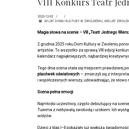
VIII Konkurs Teatr Je
2025-12-02
40 LAT DOMU KULTURY W ZWOLNENIU
,
600 LAT ZWOLEN
Magia słowa na scenie – VIII „Teatr Jednego Wiers
2 grudnia 2025 roku Dom Kultury w Zwoleniu pono
artystów. To wszystko za sprawą VIII edycji konku
kalendarz najpiękniejszych, najbardziej kreatywny
Tego dnia scena stała się miejscem prawdziwej poe
placówek oświatowych
— zmierzyli się z interpret
i współczesnych wierszy, udowadniając, że słowo
Scena pełna emocji
Najmłodsi uczestnicy, często debiutujący na scen
Tuwima z niebywałą swobodą i urokiem. Ich występ
widzów.
Dzieci z klas I–II pokazały już większą świadomoś