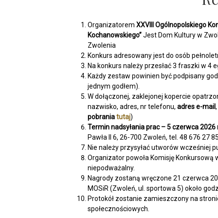
Organizatorem
XXVIII Ogólnopolskiego Kon
Kochanowskiego”
Jest Dom Kultury w Zwol
Zwolenia
Konkurs adresowany jest do osób pełnolet
Na konkurs należy przesłać 3 fraszki w 4
Każdy zestaw powinien być podpisany god
jednym godłem).
W dołączonej, zaklejonej kopercie opatrzo
nazwisko, adres, nr telefonu,
adres e-mail
pobrania
tutaj
)
Termin nadsyłania prac – 5 czerwca 2026
Pawła II 6, 26-700 Zwoleń, tel. 48 676 27 8
Nie należy przysyłać utworów wcześniej p
Organizator powoła Komisję Konkursową w 
niepodważalny.
Nagrody zostaną wręczone 21 czerwca 2026
MOSiR (Zwoleń, ul. sportowa 5) około godz
Protokół zostanie zamieszczony na stroni
społecznościowych.