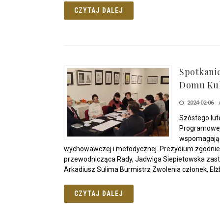
CZYTAJ DALEJ
Spotkani
Domu Kul
2024-02-06
Szóstego lut
Programowej
wspomagając
wychowawczej i metodycznej. Prezydium zgodnie
przewodnicząca Rady, Jadwiga Siepietowska zastę
Arkadiusz Sulima Burmistrz Zwolenia członek, Elż
CZYTAJ DALEJ