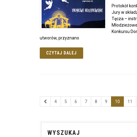
Protokół kon
Jury w skład
Tęcza – inst
Młodzieżowej
Konkursu Dom
utworów, przyznano
CZYTAJ DALEJ
4
5
6
7
8
9
10
11
WYSZUKAJ