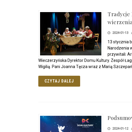
Tradycje
wierzeni
2024-01-13
13 stycznia 
Narodzenia w
przywitali: 
Wieczerzyńska Dyrektor Domu Kultury. Zespół Ła
Wigilią. Pani Joanna Tęcza wraz z Marią Szczepa
CZYTAJ DALEJ
Podsumow
2024-01-12