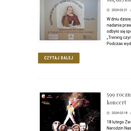
2024-02-21
W dniu dzisi
nadania pra
odbyło się s
„Trening czy
Podczas wyda
CZYTAJ DALEJ
599 roczn
koncert
2024-02-18
18 lutego Zw
Narodzin Nas