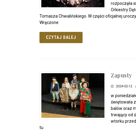
rozpoczęła s
Orkiestry Dę
Tomasza Chwalińskiego. W części oficjalnej uroczy
Wręczone
CZYTAJ DALEJ
Zapusty
2024-02-12
w poniedział
świętowała z
balów oraz m
trwający od ś
wtorku przed
tu